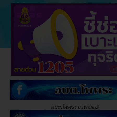
อบต.โพพระ จ.เพชรบุรี