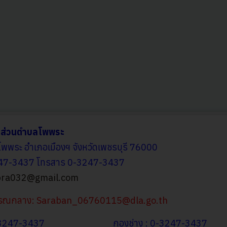
รส่วนตำบลโพพระ
โพพระ อำเภอเมืองฯ จังหวัดเพชรบุรี 76000
247-3437 โทรสาร 0-3247-3437
ra032@gmail.com
รรณกลาง:
Saraban_06760115@dla.go.th
0-3247-3437
กองช่าง : 0-3247-3437