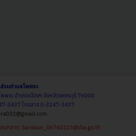
รส่วนตำบลโพพระ
โพพระ อำเภอเมืองฯ จังหวัดเพชรบุรี 76000
247-3437 โทรสาร 0-3247-3437
ra032@gmail.com
รรณกลาง:
Saraban_06760115@dla.go.th