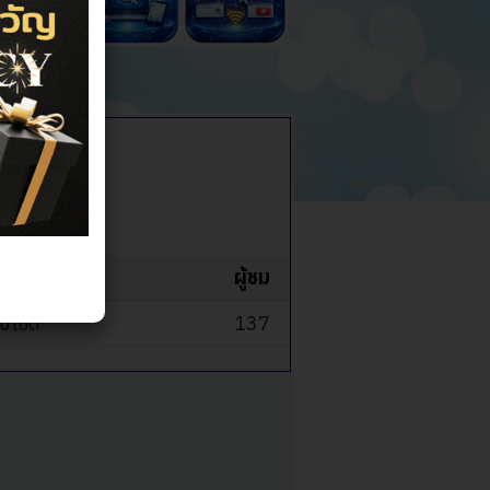
นินงาน
ดย
ผู้ชม
็บไซต์
137