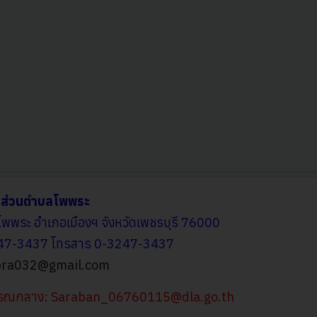
รส่วนตำบลโพพระ
โพพระ อำเภอเมืองฯ จังหวัดเพชรบุรี 76000
247-3437 โทรสาร 0-3247-3437
ra032@gmail.com
รรณกลาง:
Saraban_06760115@dla.go.th