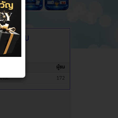
พฤติมิชอบ
ดย
ผู้ชม
็บไซต์
172