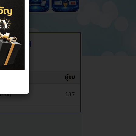
หาพัสดุฯ
ดย
ผู้ชม
็บไซต์
137