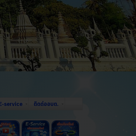
E-service
ติดต่ออบต.