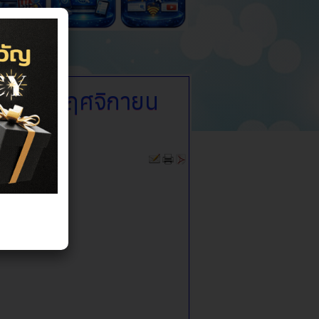
เดือน พฤศจิกายน
พ.ศ. 2568