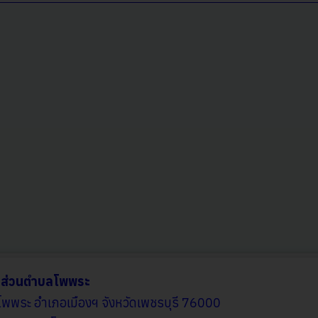
รส่วนตำบลโพพระ
โพพระ อำเภอเมืองฯ จังหวัดเพชรบุรี 76000