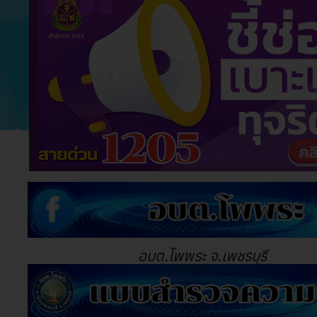
อบต.โพพระ จ.เพชรบุรี